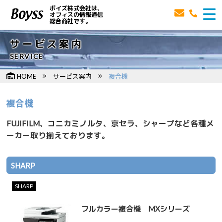
ボイズ株式会社は、
オフィスの情報通信
総合商社です。
サービス案内
SERVICE
HOME
サービス案内
複合機
複合機
FUJIFILM、コニカミノルタ、京セラ、シャープなど各種メ
ーカー取り揃えております。
SHARP
SHARP
フルカラー複合機 MXシリーズ